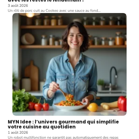
3 août 2026
Un rôti de porc cuit au Cookeo avec une sauce au fond
…
MYN Idee : l’univers gourmand qui simplifie
votre cuisine au quotidien
1 août 2026
Un robot multifonction ne garantit pas automatiquement des repas