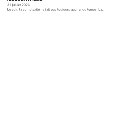
31 juillet 2026
Le soir, la complexité ne fait pas toujours gagner du temps. La
…
Article favori
INFOS
Où se procurer des
boissons alcoolisées ?
11 mars 2026