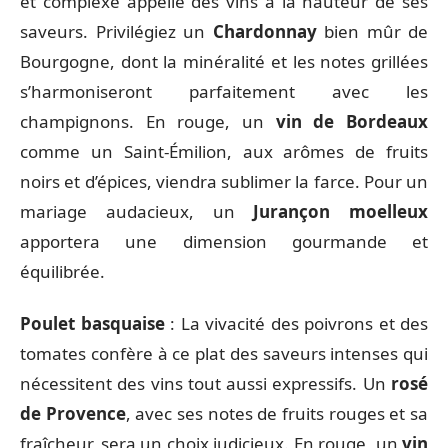
et complexe appelle des vins à la hauteur de ses
saveurs. Privilégiez un
Chardonnay
bien mûr de
Bourgogne, dont la minéralité et les notes grillées
s’harmoniseront parfaitement avec les
champignons. En rouge, un
vin de Bordeaux
comme un Saint-Émilion, aux arômes de fruits
noirs et d’épices, viendra sublimer la farce. Pour un
mariage audacieux, un
Jurançon moelleux
apportera une dimension gourmande et
équilibrée.
Poulet basquaise
: La vivacité des poivrons et des
tomates confère à ce plat des saveurs intenses qui
nécessitent des vins tout aussi expressifs. Un
rosé
de Provence
, avec ses notes de fruits rouges et sa
fraîcheur, sera un choix judicieux. En rouge, un
vin