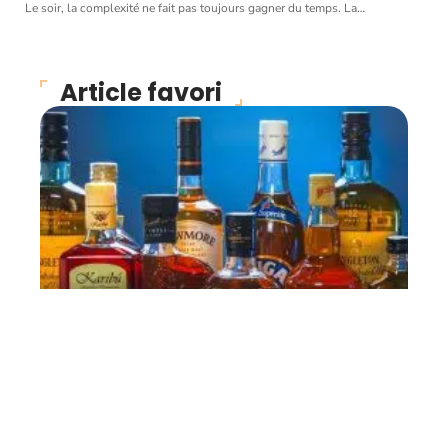
Le soir, la complexité ne fait pas toujours gagner du temps. La
…
Article favori
INFOS
Où se procurer des
boissons alcoolisées ?
11 mars 2026