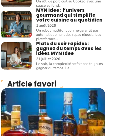
Un rôti de porc cuit au Cookeo avec une
sauce au fond
…
MYN Idee : l’univers
gourmand qui simplifie
votre cuisine au quotidien
1 août 2026
Un robot multifonction ne garantit pas
automatiquement des repas réussis. Les
plateformes
…
Plats du soir rapides :
gagnez du temps avec les
idées MYN Idee
31 juillet 2026
Le soir, la complexité ne fait pas toujours
gagner du temps. La
…
Article favori