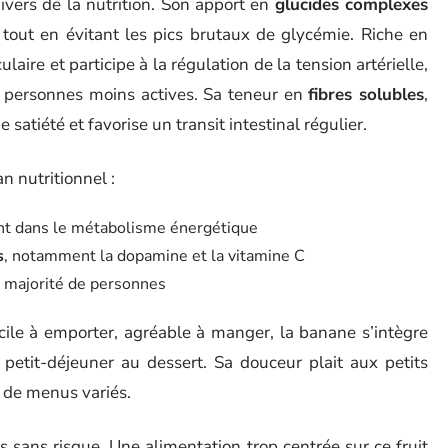
vers de la nutrition. Son apport en
glucides complexes
 tout en évitant les pics brutaux de glycémie. Riche en
laire et participe à la régulation de la tension artérielle,
es personnes moins actives. Sa teneur en
fibres solubles
,
satiété et favorise un transit intestinal régulier.
an nutritionnel :
ient dans le métabolisme énergétique
s
, notamment la dopamine et la vitamine C
 majorité de personnes
acile à emporter, agréable à manger, la banane s’intègre
petit-déjeuner au dessert. Sa douceur plait aux petits
e de menus variés.
 sans risque. Une alimentation trop centrée sur ce fruit