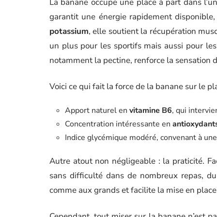
La banane occupe une place à part dans l’uni
garantit une énergie rapidement disponible,
potassium
, elle soutient la récupération muscu
un plus pour les sportifs mais aussi pour l
notamment la pectine, renforce la sensation de 
Voici ce qui fait la force de la banane sur le pl
Apport naturel en
vitamine B6
, qui interv
Concentration intéressante en
antioxydant
Indice glycémique modéré, convenant à une
Autre atout non négligeable : la praticité. F
sans difficulté dans de nombreux repas, du 
comme aux grands et facilite la mise en plac
Cependant, tout miser sur la banane n’est pas